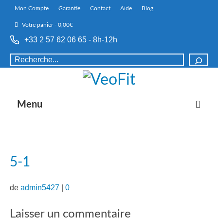
Mon Compte
Garantie
Contact
Aide
Blog
Votre panier
-
0,00
€
+33 2 57 62 06 65 - 8h-12h
Rechercher
Menu
5-1
de
admin5427
|
0
Laisser un commentaire