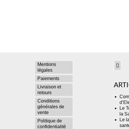
Mentions
légales
Paiements
ARTI
Livraison et
retours
Comm
Conditions
d’El
générales de
Le T
vente
la S
Le la
Politique de
sant
confidentialité