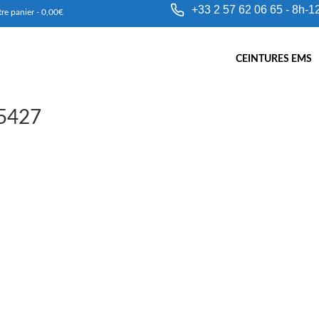
+33 2 57 62 06 65 - 8h-1
re panier
-
0,00
€
CEINTURES EMS
n5427
Comment fonctionne la Ceinture
d’Electrostimulation VeoFit ?
de
admin5427
|
Posté dans :
Non classé
|
28
Technologie EMS certifiée CE La Ceinture VeoFit utilise la
technologie EMS/ SEM (Stimulation électrique musculaire) ,
stimuler en profondeur vos muscles de la région abdominal