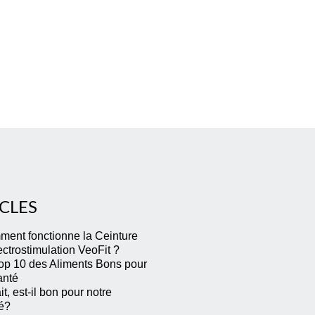
bras, cuisses et mollets, en les raffermissant, remodelant et
renforçant. De la même …
Lire la suite
CLES
ent fonctionne la Ceinture
ectrostimulation VeoFit ?
op 10 des Aliments Bons pour
anté
it, est-il bon pour notre
é?