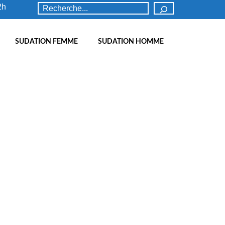
Rechercher
2h
SUDATION FEMME
SUDATION HOMME
25
OCT 2016
 pour
e, vos