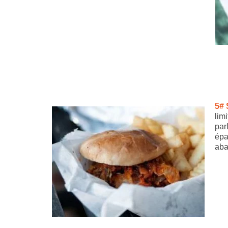
5# 
lim
par
épa
aba