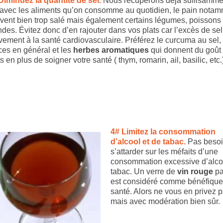
Diminuez la quantité de sel.
Nous récupérons déjà suffisamme
 avec les aliments qu’on consomme au quotidien, le pain nota
vent bien trop salé mais également certains légumes, poissons 
ndes. Évitez donc d’en rajouter dans vos plats car l’excès de sel
vement à la santé cardiovasculaire. Préférez le curcuma au sel, 
ces en général et les
herbes aromatiques
qui donnent du goût
ts en plus de soigner votre santé ( thym, romarin, ail, basilic, etc.
4# Limitez la consommation
d’alcool et de tabac.
Pas besoi
s’attarder sur les méfaits d’une
consommation excessive d’alcoo
tabac. Un verre de
vin rouge
pa
est considéré comme bénéfique
santé. Alors ne vous en privez p
mais avec modération bien sûr.