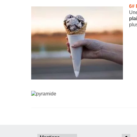
6# 
Une
pla
plu