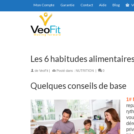
Mon Compte
Garantie
Contact
Aide
Blog
V
Les 6 habitudes alimentaire
de
VeoFit
|
Posté dans :
NUTRITION
|
0
Quelques conseils de base
1# 
rep
ryt
vou
dér
pri