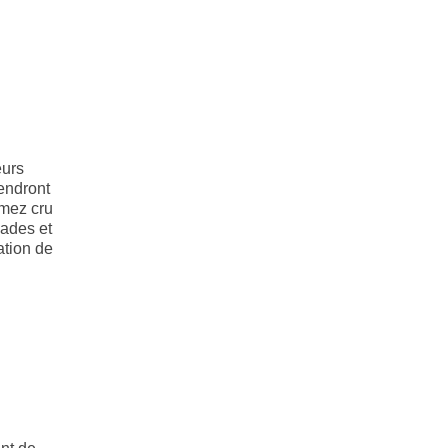
eurs
endront
mez cru
lades et
ation de