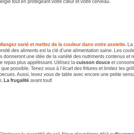
nergie tout en protégeant votre cœur et votre cerveau.
Mangez varié et mettez de la couleur dans votre assiette
.
La
ersité des aliments est la clé d’une alimentation saine. Les coul
s donneront une idée de la variété des nutriments contenus et r
re repas plus appétissant. Utilisez la
cuisson douce
et consom
t que possible. Tenez vous à l’écart des fritures et limitez les gril
becues. Aussi, levez vous de table avec encore une petite sens
m.
La frugalité
avant tout!