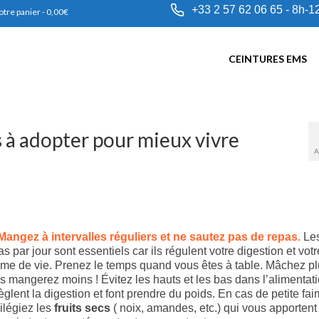
+33 2 57 62 06 65 - 8h-1
otre panier
-
0,00
€
CEINTURES EMS
s à adopter pour mieux vivre
A
Mangez à intervalles réguliers et ne sautez pas de repas.
Les
as par jour sont essentiels car ils régulent votre digestion et votr
hme de vie. Prenez le temps quand vous êtes à table. Mâchez pl
s mangerez moins ! Évitez les hauts et les bas dans l’alimentati
èglent la digestion et font prendre du poids. En cas de petite fai
vilégiez les
fruits secs
( noix, amandes, etc.) qui vous apportent