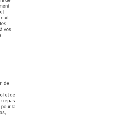
nt de
mment
et
 nuit
les
 à vos
)
n de
l et de
r repas
 pour la
as,