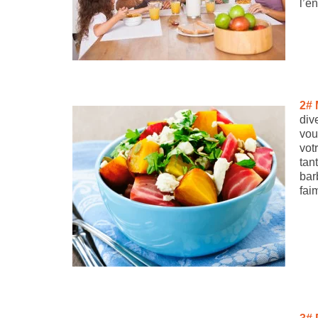
l’é
2# 
div
vou
vot
tan
bar
fai