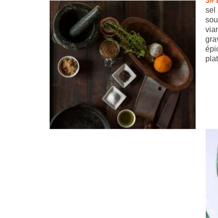
3# 
sel
sou
via
gra
épi
pla