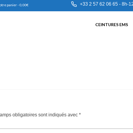
+33 2 57 62 06 65 - 8h-1
otre panier
-
0,00
€
CEINTURES EMS
amps obligatoires sont indiqués avec
*