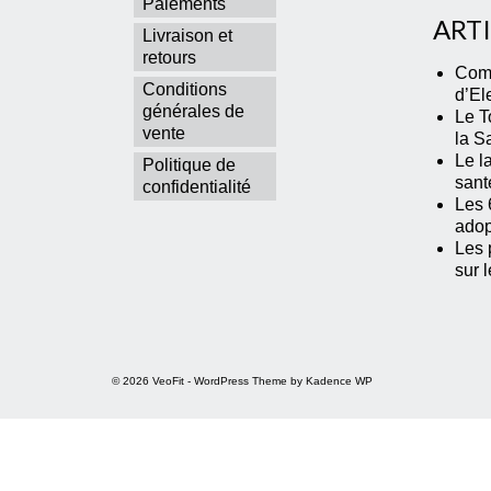
Paiements
ART
Livraison et
retours
Comm
Conditions
d’El
générales de
Le T
vente
la S
Le la
Politique de
sant
confidentialité
Les 
adop
Les p
sur 
© 2026 VeoFit - WordPress Theme by
Kadence WP