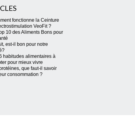
ICLES
ent fonctionne la Ceinture
ectrostimulation VeoFit ?
op 10 des Aliments Bons pour
anté
it, est-il bon pour notre
é?
6 habitudes alimentaires à
ter pour mieux vivre
rotéines, que faut-il savoir
leur consommation ?