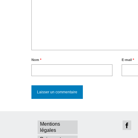
Nom
*
E-mail
*
Mentions
légales