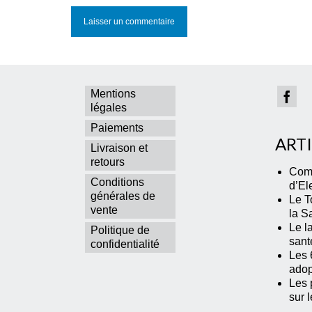
Mentions
légales
Paiements
ART
Livraison et
retours
Comm
Conditions
d’El
générales de
Le T
vente
la S
Le la
Politique de
sant
confidentialité
Les 
adop
Les p
sur 