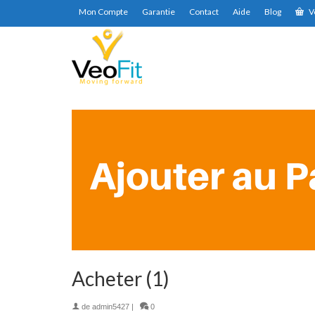
Mon Compte
Garantie
Contact
Aide
Blog
V
Acheter (1)
de
admin5427
|
0