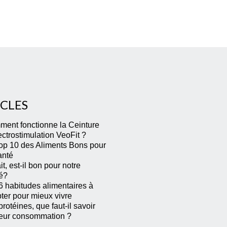
ICLES
ent fonctionne la Ceinture
ectrostimulation VeoFit ?
op 10 des Aliments Bons pour
anté
it, est-il bon pour notre
é?
6 habitudes alimentaires à
ter pour mieux vivre
rotéines, que faut-il savoir
leur consommation ?