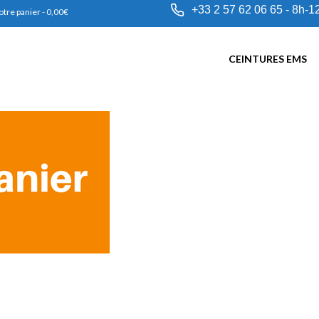
+33 2 57 62 06 65 - 8h-1
otre panier
-
0,00
€
CEINTURES EMS