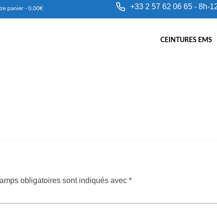
+33 2 57 62 06 65 - 8h-1
re panier
-
0,00
€
CEINTURES EMS
amps obligatoires sont indiqués avec
*