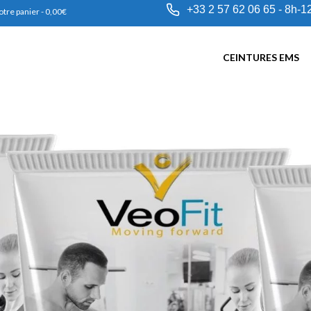
+33 2 57 62 06 65 - 8h-1
otre panier
-
0,00
€
CEINTURES EMS