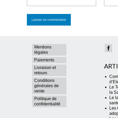
Mentions
légales
Paiements
ART
Livraison et
retours
Comm
Conditions
d’El
générales de
Le T
vente
la S
Le la
Politique de
sant
confidentialité
Les 
adop