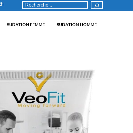
R
2h
e
c
h
SUDATION FEMME
SUDATION HOMME
e
r
c
h
e
r