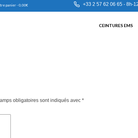
+33 2 57 62 06 65 - 8h-1
tre panier
-
0,00
€
CEINTURES EMS
amps obligatoires sont indiqués avec
*