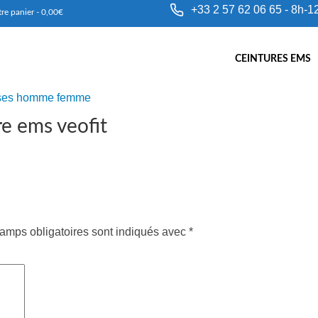
+33 2 57 62 06 65 - 8h-1
re panier
-
0,00
€
CEINTURES EMS
re ems veofit
amps obligatoires sont indiqués avec
*