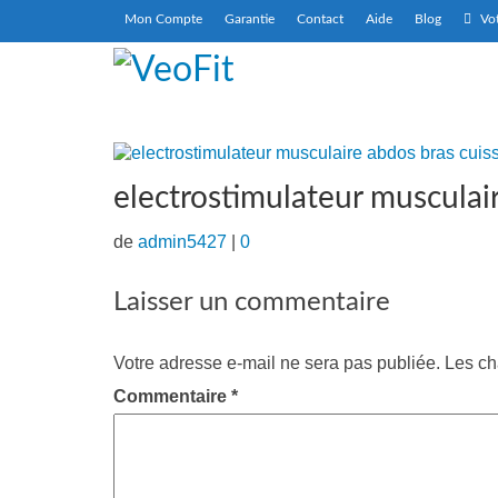
Mon Compte
Garantie
Contact
Aide
Blog
Vot
electrostimulateur musculai
de
admin5427
|
0
Laisser un commentaire
Votre adresse e-mail ne sera pas publiée.
Les ch
Commentaire
*