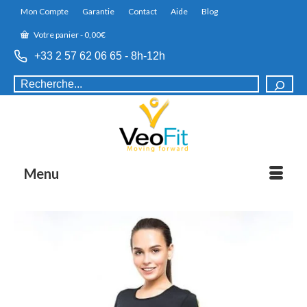
Mon Compte
Garantie
Contact
Aide
Blog
Votre panier
-
0,00
€
+33 2 57 62 06 65 - 8h-12h
R
e
c
h
e
r
c
Menu
h
e
r