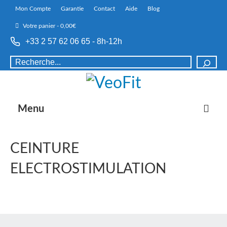
Mon Compte
Garantie
Contact
Aide
Blog
Votre panier
-
0,00
€
+33 2 57 62 06 65 - 8h-12h
Rechercher
Menu
CEINTURE
ELECTROSTIMULATION